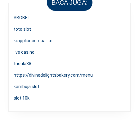
BACA JUGA:
SBOBET
toto slot
krappliancerepairtn
live casino
trisula88
https://divinedelightsbakery.com/menu
kamboja slot
slot 10k