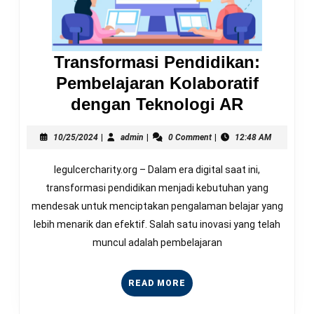
Transformasi Pendidikan:
Pembelajaran Kolaboratif
Transfor
dengan Teknologi AR
Pendidik
10/25/2024
admin
Pembela
10/25/2024
|
admin
|
0 Comment
|
12:48 AM
Kolabora
legulcercharity.org – Dalam era digital saat ini,
dengan
transformasi pendidikan menjadi kebutuhan yang
Teknolog
mendesak untuk menciptakan pengalaman belajar yang
AR
lebih menarik dan efektif. Salah satu inovasi yang telah
muncul adalah pembelajaran
READ
READ MORE
MORE