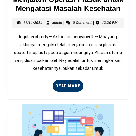
Rey
Mengatasi Masalah Kesehatan
Mba
11/11/2024
admin
Ter
11/11/2024
|
admin
|
0 Comment
|
12:20 PM
Menj
legulcercharity – Aktor dan penyanyi Rey Mbayang
Oper
akhirnya mengaku telah menjalani operasi plastik
Plas
septorhinoplasty pada bagian hidungnya. Alasan utama
unt
yang disampaikan oleh Rey adalah untuk meningkatkan
Meng
kesehatannya, bukan sekadar untuk
Mas
Kes
READ
READ MORE
MORE