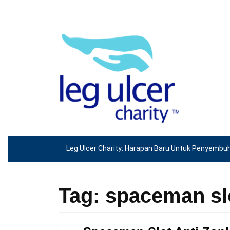
Skip
to
content
Skip
to
content
Leg Ulcer Charity: Harapan Baru Untuk Penyembuh
Tag:
spaceman sl