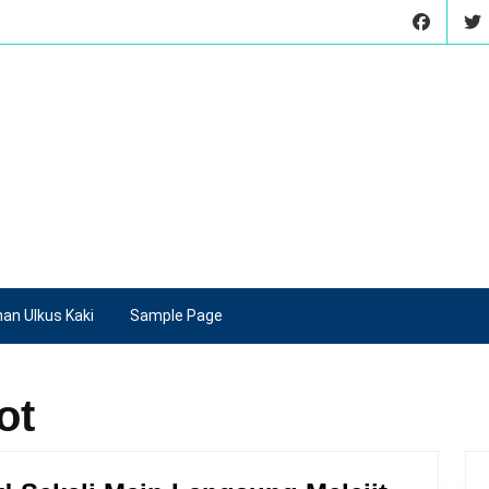
an Ulkus Kaki
Sample Page
ot
Spacem