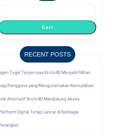
Cari
ng
RECENT POSTS
Agen Togel Terpercaya Broto4D Menjadi Pilihan
bagi Pengguna yang Mengutamakan Kemudahan
Link Alternatif Broto4D Mendukung Akses
Platform Digital Tetap Lancar di Berbagai
Perangkat