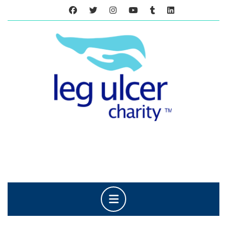
Skip
to
content
Skip
to
content
Open
Button