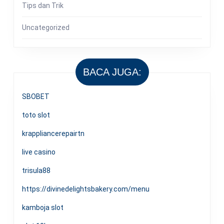
Tips dan Trik
Uncategorized
BACA JUGA:
SBOBET
toto slot
krappliancerepairtn
live casino
trisula88
https://divinedelightsbakery.com/menu
kamboja slot