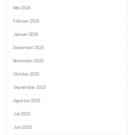
Mei 2026
Februari 2026
Januari 2026
Desember 2025
November 2025
Oktober 2025
September 2025
Agustus 2025
Juli 2025
Juni 2025