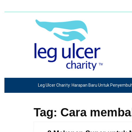
Skip
to
content
Skip
to
content
Leg Ulcer Charity: Harapan Baru Untuk Penyembuh
Tag:
Cara membak