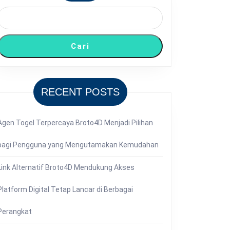
Cari
RECENT POSTS
Agen Togel Terpercaya Broto4D Menjadi Pilihan
bagi Pengguna yang Mengutamakan Kemudahan
Link Alternatif Broto4D Mendukung Akses
Platform Digital Tetap Lancar di Berbagai
Perangkat