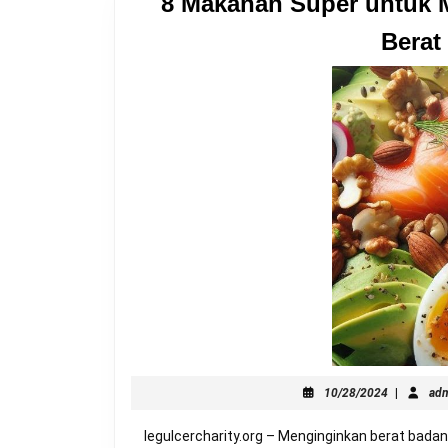
8 Makanan Super untuk
Berat
10/28/202
10/28/2024
|
ad
legulcercharity.org – Menginginkan berat bada