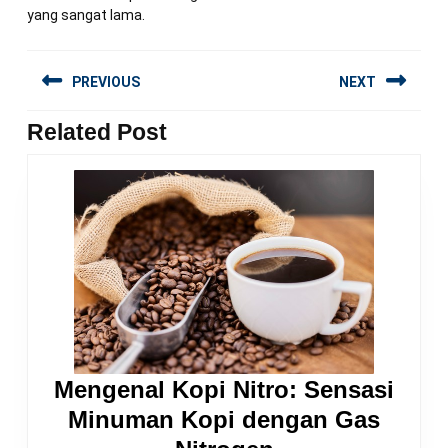
yang sangat lama.
Navigasi
PREVIOUS
NEXT
pos
Related Post
Previous
Next
post:
post:
Mengenal Kopi Nitro: Sensasi
Minuman Kopi dengan Gas
Mengenal