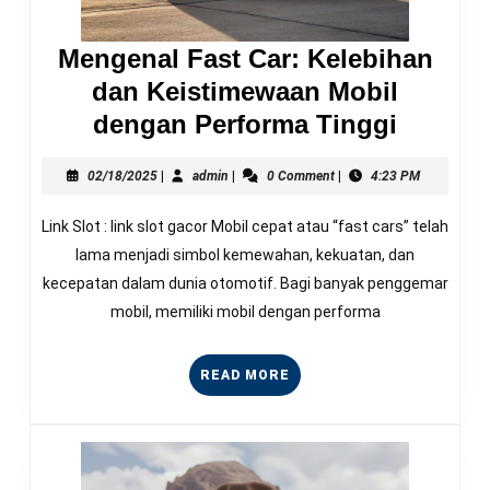
Mengenal Fast Car: Kelebihan
dan Keistimewaan Mobil
Mengen
dengan Performa Tinggi
Fast
02/18/2025
admin
Car:
02/18/2025
|
admin
|
0 Comment
|
4:23 PM
Kelebi
Link Slot : link slot gacor Mobil cepat atau “fast cars” telah
dan
lama menjadi simbol kemewahan, kekuatan, dan
Keisti
kecepatan dalam dunia otomotif. Bagi banyak penggemar
Mobil
mobil, memiliki mobil dengan performa
dengan
Perfor
READ
READ MORE
Tinggi
MORE