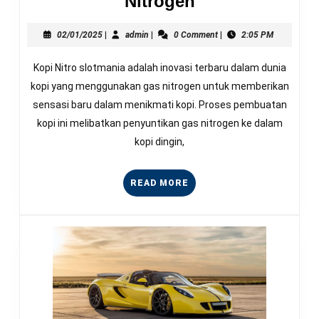
Nitrogen
Kopi
02/01/2025
admin
Nitro:
02/01/2025
|
admin
|
0 Comment
|
2:05 PM
Sensasi
Kopi Nitro slotmania adalah inovasi terbaru dalam dunia
Minuman
kopi yang menggunakan gas nitrogen untuk memberikan
Kopi
sensasi baru dalam menikmati kopi. Proses pembuatan
dengan
kopi ini melibatkan penyuntikan gas nitrogen ke dalam
Gas
kopi dingin,
Nitrogen
READ
READ MORE
MORE