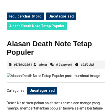
legulcercharity.org
Uncategorized
Alasan Death Note Tetap Populer
Alasan Death Note Tetap
Populer
05/30/2026
admin
05/30/2026
|
admin
|
0 Comment
|
10:52 AM
Categories:
Uncategorized
Death Note merupakan salah satu anime dan manga yang
mampu mempertahankan popularitasnya selama bertahun-