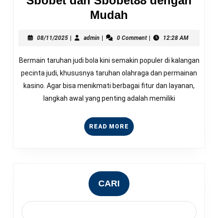
Sbobet dan Sbobet88 dengan
Cara
Mudah
Daftar
08/11/2025
admin
dan
08/11/2025
|
admin
|
0 Comment
|
12:28 AM
Verifikasi
Bermain taruhan judi bola kini semakin populer di kalangan
Akun
pecinta judi, khususnya taruhan olahraga dan permainan
Sbobet
kasino. Agar bisa menikmati berbagai fitur dan layanan,
dan
langkah awal yang penting adalah memiliki
Sbobet88
dengan
READ
READ MORE
Mudah
MORE
CARI