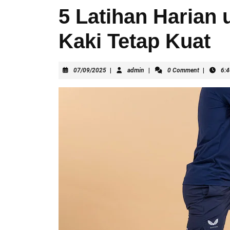
5 Latihan Harian 
Kaki Tetap Kuat
07/09/2025
admin
07/09/2025
|
admin
|
0 Comment
|
6: