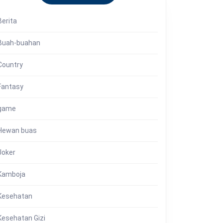
Berita
Buah-buahan
Country
Fantasy
game
Hewan buas
Joker
Kamboja
Kesehatan
Kesehatan Gizi