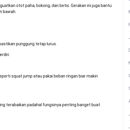
nguatkan otot paha, bokong, dan betis. Gerakan ini juga bantu
an bawah.
pastikan punggung tetap lurus.
rdiri.
eperti squat jump atau pakai beban ringan biar makin
ring terabaikan padahal fungsinya penting banget buat