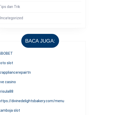
Tips dan Trik
Uncategorized
BACA JUGA:
SBOBET
toto slot
krappliancerepairtn
live casino
trisula88
https://divinedelightsbakery.com/menu
kamboja slot